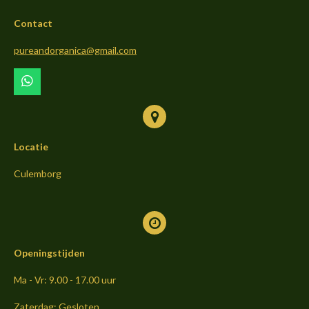
b
a
o
Contact
o
g
k
o
r
pureandorganica@gmail.com
k
a
m
W
h
a
t
s
Locatie
A
p
p
Culemborg
Openingstijden
Ma - Vr: 9.00 - 17.00 uur
Zaterdag: Gesloten