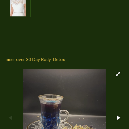
l
e
a
l
e
l
r
e
n
e
n
meer over 30 Day Body Detox