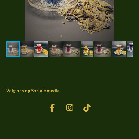
Volg ons op Sociale media
F
I
T
a
n
i
c
s
k
e
t
T