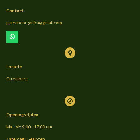
b
a
o
Contact
o
g
k
o
r
pureandorganica@gmail.com
k
a
m
W
h
a
t
s
Locatie
A
p
p
Culemborg
Openingstijden
Ma - Vr: 9.00 - 17.00 uur
Zaterdag: Gesloten