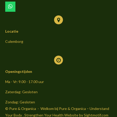
k
a
m
W
h
a
t
s
Locatie
A
p
p
Culemborg
Openingstijden
Ma - Vr: 9.00 - 17.00 uur
Zaterdag: Gesloten
Zondag: Gesloten
© Pure & Organica - Welkom bij Pure & Organica – Understand
Your Body . Strengthen Your Health Website by Sightmoti
f.com