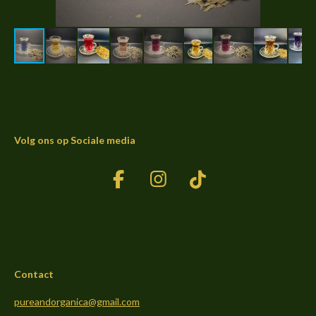
Volg ons op Sociale media
F
I
T
a
n
i
c
s
k
e
t
T
b
a
o
Contact
o
g
k
o
r
pureandorganica@gmail.com