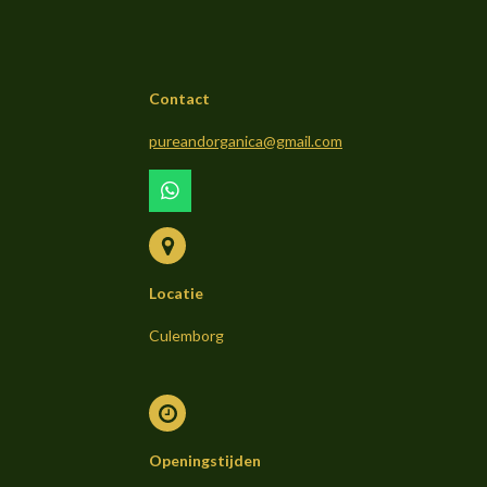
Contact
pureandorganica@gmail.com
W
h
a
t
s
Locatie
A
p
p
Culemborg
Openingstijden