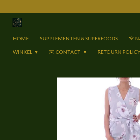
Ga
direct
naar
de
HOME
SUPPLEMENTEN & SUPERFOODS
🌸 
hoofdinhoud
WINKEL
✉️ CONTACT
RETOURN POLIC