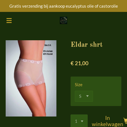
Gratis verzending bij aankoop eucalyptus olie of castorolie
Ga
direct
naar
de
hoofdinhoud
Eldar shrt
€ 21,00
Size
In
winkelwagen