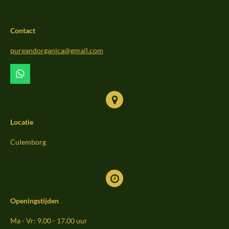
e
t
T
b
a
o
Contact
o
g
k
o
r
pureandorganica@gmail.com
k
a
m
W
h
a
t
s
Locatie
A
p
p
Culemborg
Openingstijden
Ma - Vr: 9.00 - 17.00 uur