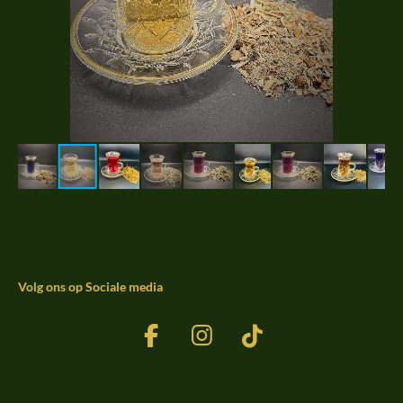
Volg ons op Sociale media
F
I
T
a
n
i
c
s
k