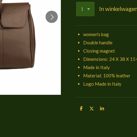
In winkelwage
women's bag
Double handle
Closing magnet
Dimensions: 24 X 38 X 15
Made in Italy
Material: 100% leather
Logo Made in Italy
D
D
S
e
e
h
l
e
a
e
l
r
n
e