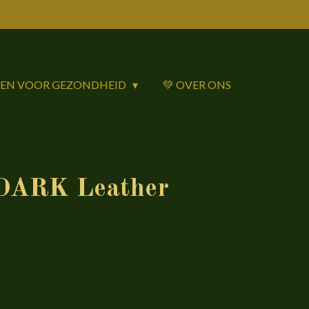
DEN VOOR GEZONDHEID
💚 OVER ONS
ARK Leather