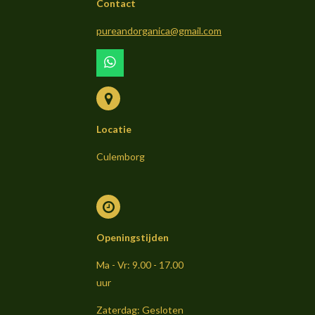
Contact
pureandorganica@gmail.com
W
h
a
t
s
Locatie
A
p
p
Culemborg
Openingstijden
Ma - Vr: 9.00 - 17.00
uur
Zaterdag: Gesloten