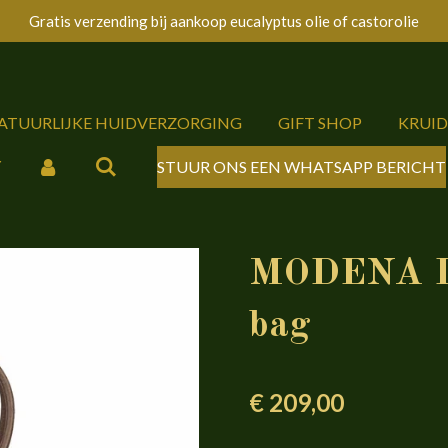
Gratis verzending bij aankoop eucalyptus olie of castorolie
NATUURLIJKE HUIDVERZORGING
GIFT SHOP
KRUI
Y
STUUR ONS EEN WHATSAPP BERICHT
MODENA D
bag
€ 209,00