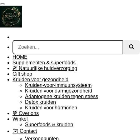
Ga
direct
naar
de
hoofdinhoud
HOME
Supplementen & superfoods
🌸 Natuurlijke huidverzorging
Gift shop
Kruiden voor gezondheid
Kruiden-voor-immuunsysteem
Kruiden voor darmgezondheid
Adaptogene kruiden tegen stress
Detox kruiden
Kruiden voor hormonen
💚 Over ons
Winkel
Superfoods & kruiden
✉️ Contact
Verkooppunten