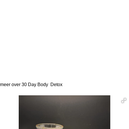
n
e
n
meer over 30 Day Body Detox