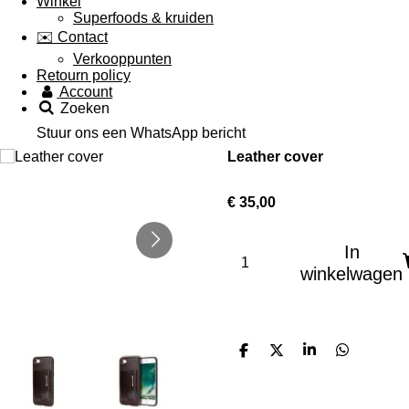
Winkel
Superfoods & kruiden
✉️ Contact
Verkooppunten
Retourn policy
Account
Zoeken
Stuur ons een WhatsApp bericht
Leather cover
€ 35,00
In
winkelwagen
D
D
S
D
e
e
h
e
l
e
a
l
e
l
r
e