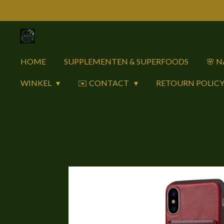
Ga
direct
naar
de
HOME
SUPPLEMENTEN & SUPERFOODS
🌸 
hoofdinhoud
WINKEL
✉️ CONTACT
RETOURN POLIC