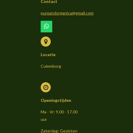
Contact
pureandorganica@gmail.com
W
h
a
t
s
Locatie
A
p
p
Culemborg
Openingstijden
Ma - Vr: 9.00 - 17.00
uur
Zaterdag: Gesloten