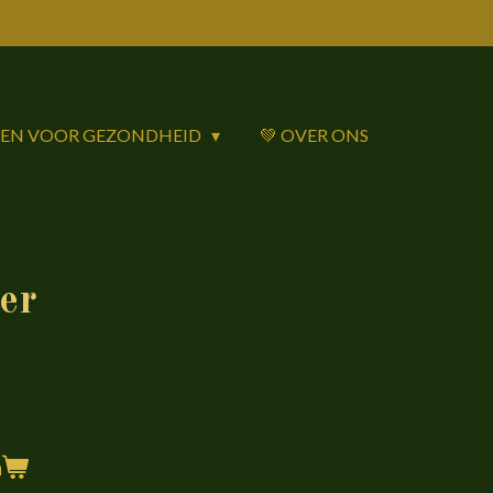
DEN VOOR GEZONDHEID
💚 OVER ONS
er
n